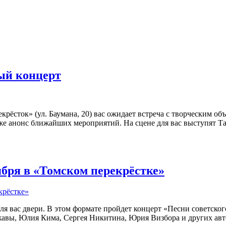
ый концерт
рекрёсток» (ул. Баумана, 20) вас ожидает встреча с творческим
также анонс ближайших мероприятий. На сцене для вас выступят
ября в «Томском перекрёстке»
для вас двери. В этом формате пройдет концерт «Песни советско
жавы, Юлия Кима, Сергея Никитина, Юрия Визбора и других авто