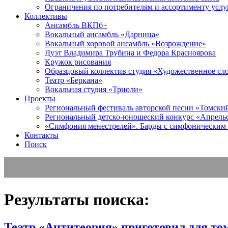
Ограничения по потребителям и ассортименту услу
Коллективы
Ансамбль ВКПб+
Вокальный ансамбль «Дарница»
Вокальный хоровой ансамбль «Возрождение»
Дуэт Владимира Трубина и Федора Красноярова
Кружок рисования
Образцовый коллектив студия «Художественное сл
Театр «Беркана»
Вокальная студия «Триоли»
Проекты
Региональный фестиваль авторской песни «Томский 
Региональный детско-юношеский конкурс «Апрель
«Симфония менестрелей». Барды с симфоническим
Контакты
Поиск
Результаты поиска:
Театр «Антитеория» приготовил для т