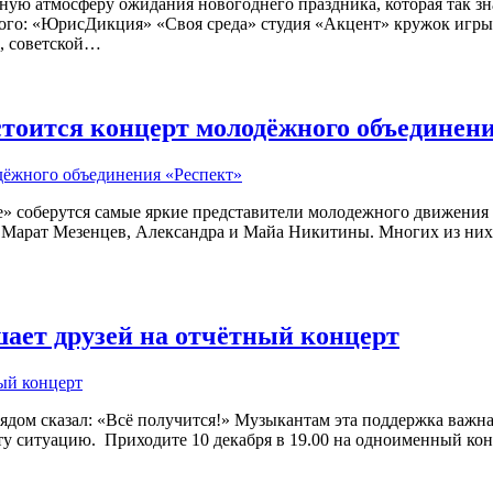
асную атмосферу ожидания новогоднего праздника, которая так з
го: «ЮрисДикция» «Своя среда» студия «Акцент» кружок игры н
в, советской…
стоится концерт молодёжного объединен
тке» соберутся самые яркие представители молодежного движения
 Марат Мезенцев, Александра и Майа Никитины. Многих из них
ает друзей на отчётный концерт
 рядом сказал: «Всё получится!» Музыкантам эта поддержка важн
у ситуацию. ⁣ Приходите 10 декабря в 19.00 на одноименный к