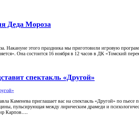
ия Деда Мороза
оза. Накануне этого праздника мы приготовили игровую програм
ется». Она состоится 16 ноября в 12 часов в ДК «Томский перекр
дставит спектакль «Другой»
Павла Каменева приглашает вас на спектакль «Другой» по пьесе
щины, пульсирующая между лирическим драмеди и психологичес
мир Карпов….