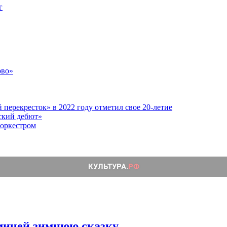
г
ово»
перекресток» в 2022 году отметил свое 20-летие
ский дебют»
 оркестром
омичей зимнюю сказку