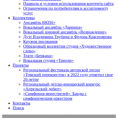
Правила и условия использования контента сайта
Ограничения по потребителям и ассортименту
услуг
Коллективы
Ансамбль ВКПб+
Вокальный ансамбль «Дарница»
Вокальный хоровой ансамбль «Возрождение»
Дуэт Владимира Трубина и Федора Красноярова
Кружок рисования
Образцовый коллектив студия «Художественное
слово»
Театр «Беркана»
Вокальная студия «Триоли»
Проекты
Региональный фестиваль авторской песни
«Томский перекресток» в 2022 году отметил свое
20-летие
Региональный детско-юношеский конкурс
«Апрельский дебют»
«Симфония менестрелей». Барды с
симфоническим оркестром
Контакты
Поиск