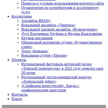
Правила и условия использования контента сайта
Ограничения по потребителям и ассортименту
услуг
Коллективы
Ансамбль ВКПб+
Вокальный ансамбль «Дарница»
Вокальный хоровой ансамбль «Возрождение»
Дуэт Владимира Трубина и Федора Красноярова
Кружок рисования
Образцовый коллектив студия «Художественное
слово»
Театр «Беркана»
Вокальная студия «Триоли»
Проекты
Региональный фестиваль авторской песни
«Томский перекресток» в 2022 году отметил свое
20-летие
Региональный детско-юношеский конкурс
«Апрельский дебют»
«Симфония менестрелей». Барды с
симфоническим оркестром
Контакты
Поиск