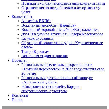
Правила и условия использования контента сайта
Ограничения по потребителям и ассортименту
услуг
Коллективы
Ансамбль ВКПб+
Вокальный ансамбль «Дарница»
Вокальный хоровой ансамбль «Возрождение»
Дуэт Владимира Трубина и Федора Красноярова
Кружок рисования
Образцовый коллектив студия «Художественное
слово»
Театр «Беркана»
Вокальная студия «Триоли»
Проекты
Региональный фестиваль авторской песни
«Томский перекресток» в 2022 году отметил свое
20-летие
Региональный детско-юношеский конкурс
«Апрельский дебют»
«Симфония менестрелей». Барды с
симфоническим оркестром
Контакты
Поиск