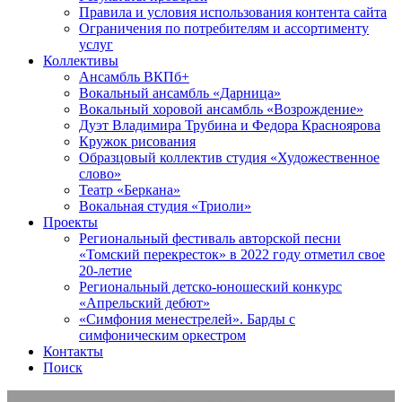
Правила и условия использования контента сайта
Ограничения по потребителям и ассортименту
услуг
Коллективы
Ансамбль ВКПб+
Вокальный ансамбль «Дарница»
Вокальный хоровой ансамбль «Возрождение»
Дуэт Владимира Трубина и Федора Красноярова
Кружок рисования
Образцовый коллектив студия «Художественное
слово»
Театр «Беркана»
Вокальная студия «Триоли»
Проекты
Региональный фестиваль авторской песни
«Томский перекресток» в 2022 году отметил свое
20-летие
Региональный детско-юношеский конкурс
«Апрельский дебют»
«Симфония менестрелей». Барды с
симфоническим оркестром
Контакты
Поиск