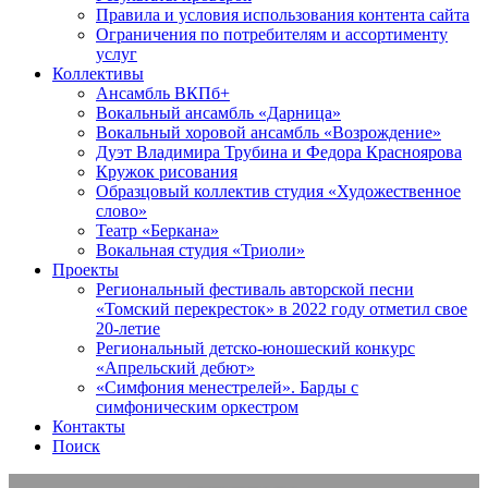
Правила и условия использования контента сайта
Ограничения по потребителям и ассортименту
услуг
Коллективы
Ансамбль ВКПб+
Вокальный ансамбль «Дарница»
Вокальный хоровой ансамбль «Возрождение»
Дуэт Владимира Трубина и Федора Красноярова
Кружок рисования
Образцовый коллектив студия «Художественное
слово»
Театр «Беркана»
Вокальная студия «Триоли»
Проекты
Региональный фестиваль авторской песни
«Томский перекресток» в 2022 году отметил свое
20-летие
Региональный детско-юношеский конкурс
«Апрельский дебют»
«Симфония менестрелей». Барды с
симфоническим оркестром
Контакты
Поиск