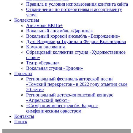
Правила и условия использования контента сайта
Ограничения по потребителям и ассортименту
услуг
Коллективы
Ансамбль ВКПб+
Вокальный ансамбль «Дарница»
Вокальный хоровой ансамбль «Возрождение»
Дуэт Владимира Трубина и Федора Красноярова
Кружок рисования
Образцовый коллектив студия «Художественное
слово»
Театр «Беркана»
Вокальная студия «Триоли»
Проекты
Региональный фестиваль авторской песни
«Томский перекресток» в 2022 году отметил свое
20-летие
Региональный детско-юношеский конкурс
«Апрельский дебют»
«Симфония менестрелей». Барды с
симфоническим оркестром
Контакты
Поиск