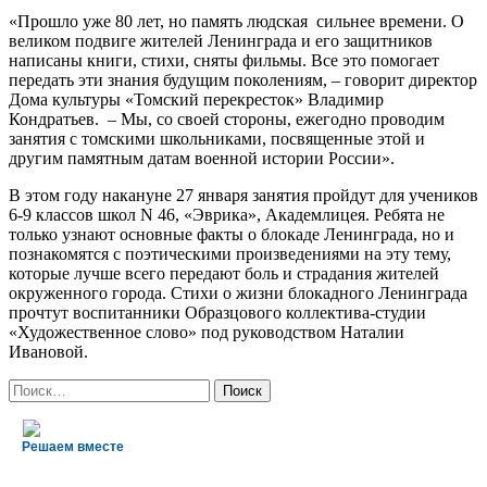
«Прошло уже 80 лет, но память людская сильнее времени. О
великом подвиге жителей Ленинграда и его защитников
написаны книги, стихи, сняты фильмы. Все это помогает
передать эти знания будущим поколениям, – говорит директор
Дома культуры «Томский перекресток» Владимир
Кондратьев. – Мы, со своей стороны, ежегодно проводим
занятия с томскими школьниками, посвященные этой и
другим памятным датам военной истории России».
В этом году накануне 27 января занятия пройдут для учеников
6-9 классов школ N 46, «Эврика», Академлицея. Ребята не
только узнают основные факты о блокаде Ленинграда, но и
познакомятся с поэтическими произведениями на эту тему,
которые лучше всего передают боль и страдания жителей
окруженного города. Стихи о жизни блокадного Ленинграда
прочтут воспитанники Образцового коллектива-студии
«Художественное слово» под руководством Наталии
Ивановой.
Найти:
Решаем вместе