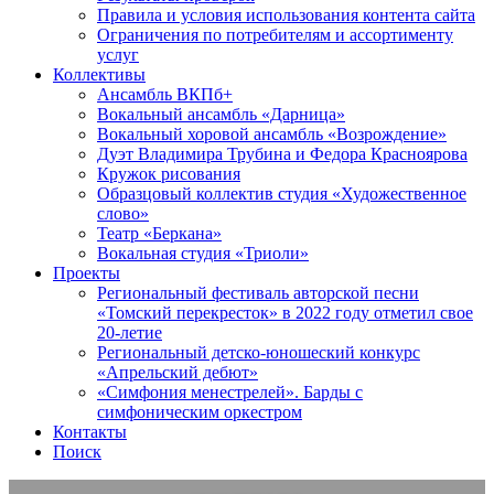
Правила и условия использования контента сайта
Ограничения по потребителям и ассортименту
услуг
Коллективы
Ансамбль ВКПб+
Вокальный ансамбль «Дарница»
Вокальный хоровой ансамбль «Возрождение»
Дуэт Владимира Трубина и Федора Красноярова
Кружок рисования
Образцовый коллектив студия «Художественное
слово»
Театр «Беркана»
Вокальная студия «Триоли»
Проекты
Региональный фестиваль авторской песни
«Томский перекресток» в 2022 году отметил свое
20-летие
Региональный детско-юношеский конкурс
«Апрельский дебют»
«Симфония менестрелей». Барды с
симфоническим оркестром
Контакты
Поиск