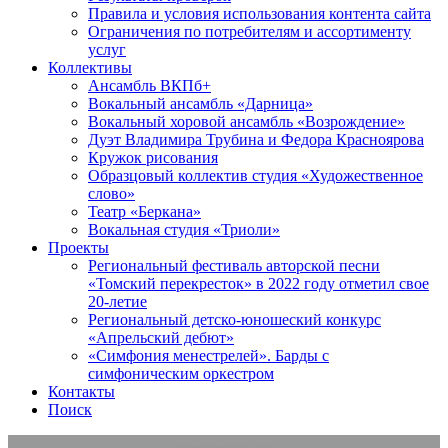
Правила и условия использования контента сайта
Ограничения по потребителям и ассортименту
услуг
Коллективы
Ансамбль ВКПб+
Вокальный ансамбль «Дарница»
Вокальный хоровой ансамбль «Возрождение»
Дуэт Владимира Трубина и Федора Красноярова
Кружок рисования
Образцовый коллектив студия «Художественное
слово»
Театр «Беркана»
Вокальная студия «Триоли»
Проекты
Региональный фестиваль авторской песни
«Томский перекресток» в 2022 году отметил свое
20-летие
Региональный детско-юношеский конкурс
«Апрельский дебют»
«Симфония менестрелей». Барды с
симфоническим оркестром
Контакты
Поиск