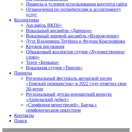
Правила и условия использования контента сайта
Ограничения по потребителям и ассортименту
услуг
Коллективы
Ансамбль ВКПб+
Вокальный ансамбль «Дарница»
Вокальный хоровой ансамбль «Возрождение»
Дуэт Владимира Трубина и Федора Красноярова
Кружок рисования
Образцовый коллектив студия «Художественное
слово»
Театр «Беркана»
Вокальная студия «Триоли»
Проекты
Региональный фестиваль авторской песни
«Томский перекресток» в 2022 году отметил свое
20-летие
Региональный детско-юношеский конкурс
«Апрельский дебют»
«Симфония менестрелей». Барды с
симфоническим оркестром
Контакты
Поиск