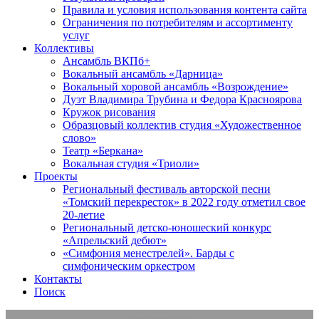
Правила и условия использования контента сайта
Ограничения по потребителям и ассортименту
услуг
Коллективы
Ансамбль ВКПб+
Вокальный ансамбль «Дарница»
Вокальный хоровой ансамбль «Возрождение»
Дуэт Владимира Трубина и Федора Красноярова
Кружок рисования
Образцовый коллектив студия «Художественное
слово»
Театр «Беркана»
Вокальная студия «Триоли»
Проекты
Региональный фестиваль авторской песни
«Томский перекресток» в 2022 году отметил свое
20-летие
Региональный детско-юношеский конкурс
«Апрельский дебют»
«Симфония менестрелей». Барды с
симфоническим оркестром
Контакты
Поиск