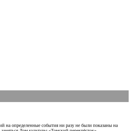
ний на определенные события ни разу не были показаны на
л заняться Дом культуры «Томский перекрёсток».