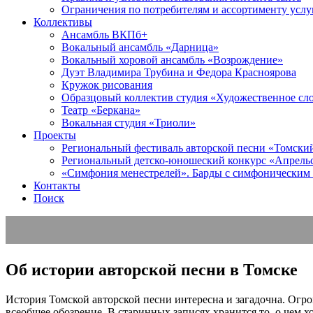
Ограничения по потребителям и ассортименту услу
Коллективы
Ансамбль ВКПб+
Вокальный ансамбль «Дарница»
Вокальный хоровой ансамбль «Возрождение»
Дуэт Владимира Трубина и Федора Красноярова
Кружок рисования
Образцовый коллектив студия «Художественное сл
Театр «Беркана»
Вокальная студия «Триоли»
Проекты
Региональный фестиваль авторской песни «Томский 
Региональный детско-юношеский конкурс «Апрель
«Симфония менестрелей». Барды с симфоническим
Контакты
Поиск
Об истории авторской песни в Томске
История Томской авторской песни интересна и загадочна. Огр
всеобщее обозрение. В старинных записях хранится то, о чем 