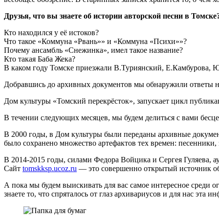
Друзья, что вы знаете об истории авторской песни в Томске
Кто находился у её истоков?
Что такое «Коммуна «Рвань»» и «Коммуна «Психи»»?
Почему ансамбль «Снежинка», имел такое название?
Кто такая Баба Жека?
В каком году Томске приезжали В.Туриянский, Е.Камбурова, 
Добравшись до архивных документов мы обнаружили ответы на э
Дом культуры «Томский перекрёсток», запускает цикл публик
В течении следующих месяцев, мы будем делиться с вами бес
В 2000 годы, в Дом культуры были переданы архивные докуме
было сохранено множество артефактов тех времен: песенники,
В 2014-2015 годы, силами Федора Войцика и Сергея Гуляева, 
Сайт
tomskksp.ucoz.ru
— это совершенно открытый источник об 
А пока мы будем выискивать для вас самое интересное среди 
знаете то, что спряталось от глаз архивариусов и для нас эта и