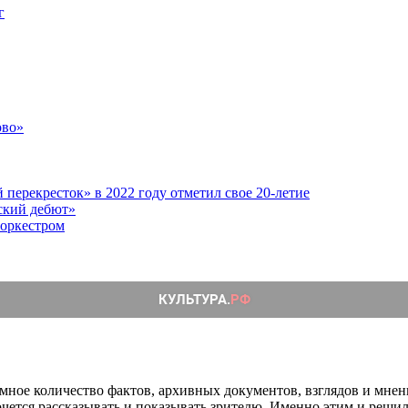
г
ово»
перекресток» в 2022 году отметил свое 20-летие
ский дебют»
 оркестром
омное количество фактов, архивных документов, взглядов и мне
хочется рассказывать и показывать зрителю. Именно этим и реши