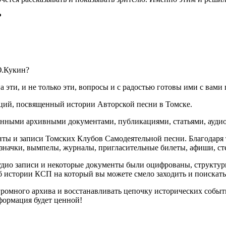
?
Ю.Кукин?
ти, и не только эти, вопросы и с радостью готовы ими с вами 
аций, посвященный истории Авторской песни в Томске.
ценными архивными документами, публикациями, статьями, ауди
нты и записи Томских Клубов Самодеятельной песни. Благодаря
 значки, вымпелы, журналы, пригласительные билеты, афиши, ст
аудио записи и некоторые документы были оцифрованы, структу
истории КСП на который вы можете смело заходить и поискать к
огромного архива и восстанавливать цепочку исторических собы
нформация будет ценной!