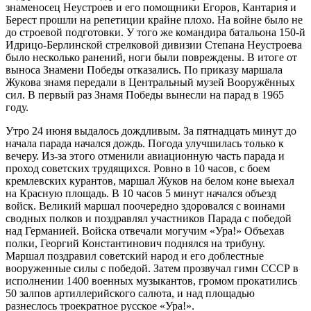
знаменосец Неустроев и его помощники Егоров, Кантария и
Берест прошли на репетиции крайне плохо. На войне было не
до строевой подготовки. У того же командира батальона 150-й
Идрицо-Берлинской стрелковой дивизии Степана Неустроева
было несколько ранений, ноги были повреждены. В итоге от
выноса Знамени Победы отказались. По приказу маршала
Жукова знамя передали в Центральный музей Вооружённых
сил. В первый раз Знамя Победы вынесли на парад в 1965
году.
Утро 24 июня выдалось дождливым. За пятнадцать минут до
начала парада начался дождь. Погода улучшилась только к
вечеру. Из-за этого отменили авиационную часть парада и
проход советских трудящихся. Ровно в 10 часов, с боем
кремлевских курантов, маршал Жуков на белом коне выехал
на Красную площадь. В 10 часов 5 минут начался объезд
войск. Великий маршал поочередно здоровался с воинами
сводных полков и поздравлял участников Парада с победой
над Германией. Войска отвечали могучим «Ура!» Объехав
полки, Георгий Константинович поднялся на трибуну.
Маршал поздравил советский народ и его доблестные
вооруженные силы с победой. Затем прозвучал гимн СССР в
исполнении 1400 военных музыкантов, громом прокатились
50 залпов артиллерийского салюта, и над площадью
разнеслось троекратное русское «Ура!».