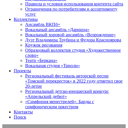
Правила и условия использования контента сайта
Ограничения по потребителям и ассортименту
услуг
Коллективы
Ансамбль ВКПб+
Вокальный ансамбль «Дарница»
Вокальный хоровой ансамбль «Возрождение»
Дуэт Владимира Трубина и Федора Красноярова
Кружок рисования
Образцовый коллектив студия «Художественное
слово»
Театр «Беркана»
Вокальная студия «Триоли»
Проекты
Региональный фестиваль авторской песни
«Томский перекресток» в 2022 году отметил свое
20-летие
Региональный детско-юношеский конкурс
«Апрельский дебют»
«Симфония менестрелей». Барды с
симфоническим оркестром
Контакты
Поиск