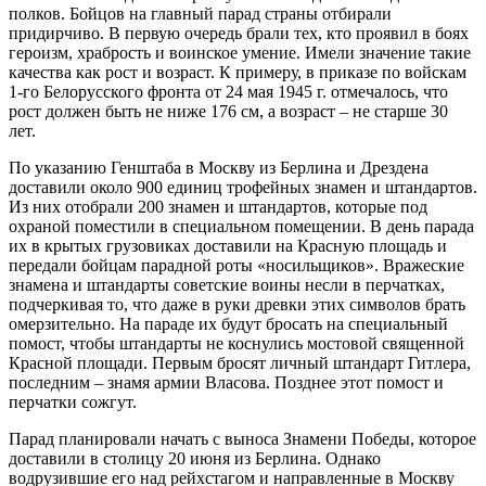
полков. Бойцов на главный парад страны отбирали
придирчиво. В первую очередь брали тех, кто проявил в боях
героизм, храбрость и воинское умение. Имели значение такие
качества как рост и возраст. К примеру, в приказе по войскам
1-го Белорусского фронта от 24 мая 1945 г. отмечалось, что
рост должен быть не ниже 176 см, а возраст – не старше 30
лет.
По указанию Генштаба в Москву из Берлина и Дрездена
доставили около 900 единиц трофейных знамен и штандартов.
Из них отобрали 200 знамен и штандартов, которые под
охраной поместили в специальном помещении. В день парада
их в крытых грузовиках доставили на Красную площадь и
передали бойцам парадной роты «носильщиков». Вражеские
знамена и штандарты советские воины несли в перчатках,
подчеркивая то, что даже в руки древки этих символов брать
омерзительно. На параде их будут бросать на специальный
помост, чтобы штандарты не коснулись мостовой священной
Красной площади. Первым бросят личный штандарт Гитлера,
последним – знамя армии Власова. Позднее этот помост и
перчатки сожгут.
Парад планировали начать с выноса Знамени Победы, которое
доставили в столицу 20 июня из Берлина. Однако
водрузившие его над рейхстагом и направленные в Москву