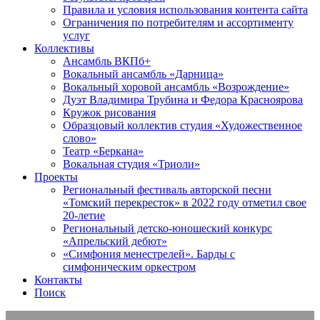
Правила и условия использования контента сайта
Ограничения по потребителям и ассортименту
услуг
Коллективы
Ансамбль ВКПб+
Вокальный ансамбль «Дарница»
Вокальный хоровой ансамбль «Возрождение»
Дуэт Владимира Трубина и Федора Красноярова
Кружок рисования
Образцовый коллектив студия «Художественное
слово»
Театр «Беркана»
Вокальная студия «Триоли»
Проекты
Региональный фестиваль авторской песни
«Томский перекресток» в 2022 году отметил свое
20-летие
Региональный детско-юношеский конкурс
«Апрельский дебют»
«Симфония менестрелей». Барды с
симфоническим оркестром
Контакты
Поиск