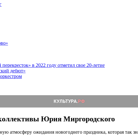
г
ово»
перекресток» в 2022 году отметил свое 20-летие
ский дебют»
 оркестром
 коллективы Юрия Миргородского
асную атмосферу ожидания новогоднего
праздника, которая так зн