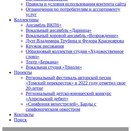
Правила и условия использования контента сайта
Ограничения по потребителям и ассортименту
услуг
Коллективы
Ансамбль ВКПб+
Вокальный ансамбль «Дарница»
Вокальный хоровой ансамбль «Возрождение»
Дуэт Владимира Трубина и Федора Красноярова
Кружок рисования
Образцовый коллектив студия «Художественное
слово»
Театр «Беркана»
Вокальная студия «Триоли»
Проекты
Региональный фестиваль авторской песни
«Томский перекресток» в 2022 году отметил свое
20-летие
Региональный детско-юношеский конкурс
«Апрельский дебют»
«Симфония менестрелей». Барды с
симфоническим оркестром
Контакты
Поиск