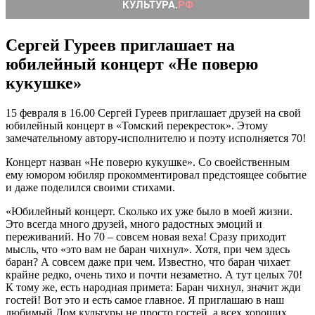
Сергей Гуреев приглашает на
юбилейный концерт «Не поверю
кукушке»
15 февраля в 16.00 Сергей Гуреев приглашает друзей на свой
юбилейный концерт в «Томский перекресток». Этому
замечательному автору-исполнителю и поэту исполняется 70!
Концерт назван «Не поверю кукушке». Со своейственным
ему юмором юбиляр прокомментировал предстоящее событие
и даже поделился своими стихами.
«Юбилейный концерт. Сколько их уже было в моей жизни.
Это всегда много друзей, много радостных эмоций и
переживаний. Но 70 – совсем новая веха! Сразу приходит
мысль, что «это вам не баран чихнул». Хотя, при чем здесь
баран? А совсем даже при чем. Известно, что баран чихает
крайне редко, очень тихо и почти незаметно. А тут целых 70!
К тому же, есть народная примета: Баран чихнул, значит жди
гостей! Вот это и есть самое главное. Я приглашаю в наш
любимый Дом культуры не просто гостей, а всех хороших