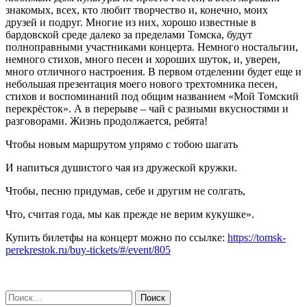
знакомых, всех, кто любит творчество и, конечно, моих
друзей и подруг. Многие из них, хорошо известные в
бардовской среде далеко за пределами Томска, будут
полноправными участниками концерта. Немного ностальгии,
немного стихов, много песен и хороших шуток, и, уверен,
много отличного настроения. В первом отделении будет еще и
небольшая презентация моего нового трехтомника песен,
стихов и воспоминаний под общим названием «Мой Томский
перекрёсток». А в перерыве – чай с разными вкусностями и
разговорами. Жизнь продолжается, ребята!
Чтобы новым маршрутом упрямо с тобою шагать
И напиться душистого чая из дружеской кружки.
Чтобы, песню придумав, себе и другим не солгать,
Что, считая года, мы как прежде не верим кукушке».
Купить билетфы на концерт можно по ссылке:
https://tomsk-
perekrestok.ru/buy-tickets/#/event/805
Найти: