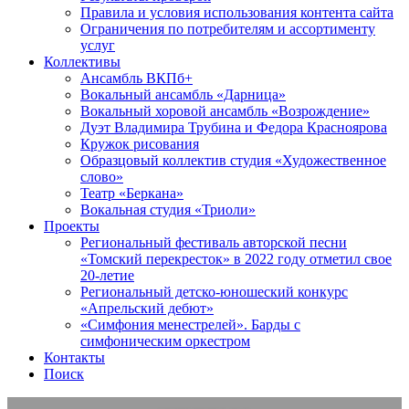
Правила и условия использования контента сайта
Ограничения по потребителям и ассортименту
услуг
Коллективы
Ансамбль ВКПб+
Вокальный ансамбль «Дарница»
Вокальный хоровой ансамбль «Возрождение»
Дуэт Владимира Трубина и Федора Красноярова
Кружок рисования
Образцовый коллектив студия «Художественное
слово»
Театр «Беркана»
Вокальная студия «Триоли»
Проекты
Региональный фестиваль авторской песни
«Томский перекресток» в 2022 году отметил свое
20-летие
Региональный детско-юношеский конкурс
«Апрельский дебют»
«Симфония менестрелей». Барды с
симфоническим оркестром
Контакты
Поиск