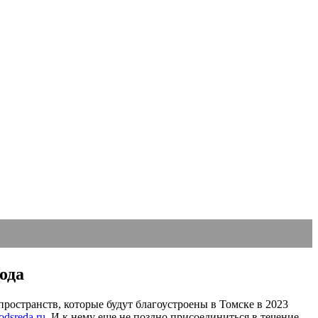
ода
пространств, которые будут благоустроены в Томске в 2023
odsreda.ru.
И к нему еще не поздно присоединиться в течение