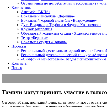
Ограничения по потребителям и ассортименту услу
Коллективы
Ансамбль ВКПб+
Вокальный ансамбль «Дарница»
Вокальный хоровой ансамбль «Возрождение»
Дуэт Владимира Трубина и Федора Красноярова
Кружок рисования
Образцовый коллектив студия «Художественное сл
Театр «Беркана»
Вокальная студия «Триоли»
Проекты
Региональный фестиваль авторской песни «Томский 
Региональный детско-юношеский конкурс «Апрель
«Симфония менестрелей». Барды с симфоническим
Контакты
Поиск
Томичи могут принять участие в голосо
Сегодня, 30 мая, последний день, когда томичи могут отдать с
году в рамках федерального проекта «Формирование комфортн