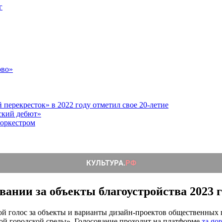
г
ово»
перекресток» в 2022 году отметил свое 20-летие
ский дебют»
 оркестром
вании за объекты благоустройства 2023 г
вой голос за объекты и варианты дизайн-проектов общественных 
ой городской среды». Голосование проходит на платформе
za.gor