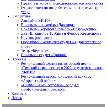
Правила и условия использования контента сайта
Ограничения по потребителям и ассортименту
услуг
Коллективы
Ансамбль ВКПб+
Вокальный ансамбль «Дарница»
Вокальный хоровой ансамбль «Возрождение»
Дуэт Владимира Трубина и Федора Красноярова
Кружок рисования
Образцовый коллектив студия «Художественное
слово»
Театр «Беркана»
Вокальная студия «Триоли»
Проекты
Региональный фестиваль авторской песни
«Томский перекресток» в 2022 году отметил свое
20-летие
Региональный детско-юношеский конкурс
«Апрельский дебют»
«Симфония менестрелей». Барды с
симфоническим оркестром
Контакты
Поиск