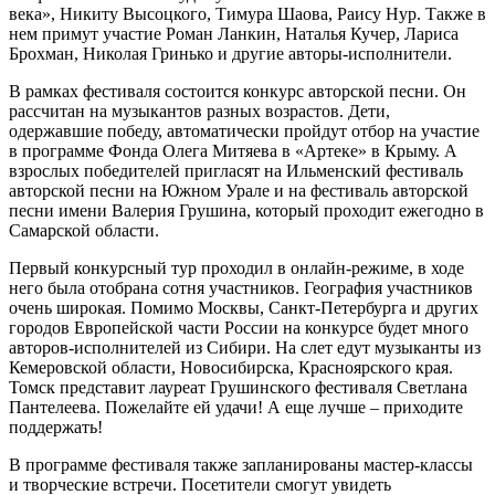
века», Никиту Высоцкого, Тимура Шаова, Раису Нур. Также в
нем примут участие Роман Ланкин, Наталья Кучер, Лариса
Брохман, Николая Гринько и другие авторы-исполнители.
В рамках фестиваля состоится конкурс авторской песни. Он
рассчитан на музыкантов разных возрастов. Дети,
одержавшие победу, автоматически пройдут отбор на участие
в программе Фонда Олега Митяева в «Артеке» в Крыму. А
взрослых победителей пригласят на Ильменский фестиваль
авторской песни на Южном Урале и на фестиваль авторской
песни имени Валерия Грушина, который проходит ежегодно в
Самарской области.
Первый конкурсный тур проходил в онлайн-режиме, в ходе
него была отобрана сотня участников. География участников
очень широкая. Помимо Москвы, Санкт-Петербурга и других
городов Европейской части России на конкурсе будет много
авторов-исполнителей из Сибири. На слет едут музыканты из
Кемеровской области, Новосибирска, Красноярского края.
Томск представит лауреат Грушинского фестиваля Светлана
Пантелеева. Пожелайте ей удачи! А еще лучше – приходите
поддержать!
В программе фестиваля также запланированы мастер-классы
и творческие встречи. Посетители смогут увидеть