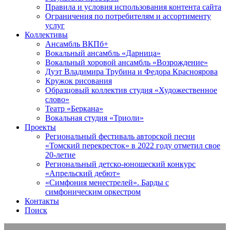
Правила и условия использования контента сайта
Ограничения по потребителям и ассортименту
услуг
Коллективы
Ансамбль ВКПб+
Вокальный ансамбль «Дарница»
Вокальный хоровой ансамбль «Возрождение»
Дуэт Владимира Трубина и Федора Красноярова
Кружок рисования
Образцовый коллектив студия «Художественное
слово»
Театр «Беркана»
Вокальная студия «Триоли»
Проекты
Региональный фестиваль авторской песни
«Томский перекресток» в 2022 году отметил свое
20-летие
Региональный детско-юношеский конкурс
«Апрельский дебют»
«Симфония менестрелей». Барды с
симфоническим оркестром
Контакты
Поиск