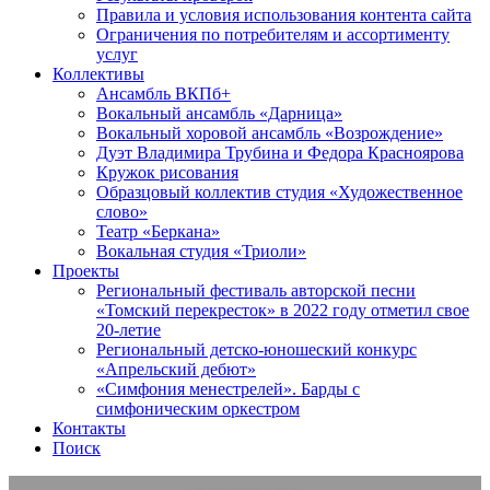
Правила и условия использования контента сайта
Ограничения по потребителям и ассортименту
услуг
Коллективы
Ансамбль ВКПб+
Вокальный ансамбль «Дарница»
Вокальный хоровой ансамбль «Возрождение»
Дуэт Владимира Трубина и Федора Красноярова
Кружок рисования
Образцовый коллектив студия «Художественное
слово»
Театр «Беркана»
Вокальная студия «Триоли»
Проекты
Региональный фестиваль авторской песни
«Томский перекресток» в 2022 году отметил свое
20-летие
Региональный детско-юношеский конкурс
«Апрельский дебют»
«Симфония менестрелей». Барды с
симфоническим оркестром
Контакты
Поиск