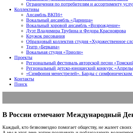
Ограничения по потребителям и ассортименту услу
Коллективы
Ансамбль ВКПб+
Вокальный ансамбль «Дарница»
Вокальный хоровой ансамбль «Возрождение»
Дуэт Владимира Трубина и Федора Красноярова
Кружок рисования
Образцовый коллектив студия «Художественное сл
Театр «Беркана»
Вокальная студия «Триоли»
Проекты
Региональный фестиваль авторской песни «Томский 
Региональный детско-юношеский конкурс «Апрель
«Симфония менестрелей». Барды с симфоническим
Контакты
Поиск
В России отмечают Международный Де
Каждый, кто безвозмездно помогает обществу, не жалеет своих 
А мы в этот день хотим поздравить и поблагодарить волонтеро