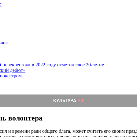
г
ово»
перекресток» в 2022 году отметил свое 20-летие
ский дебют»
 оркестром
нь волонтера
сил и времени ради общего блага, может считать его своим праз
в, которые помогают нам в проведении праздников, нашего ежег