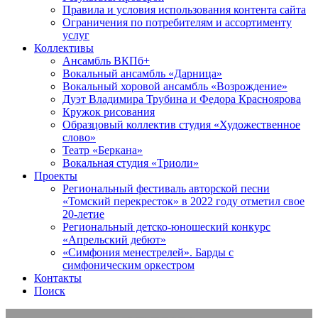
Правила и условия использования контента сайта
Ограничения по потребителям и ассортименту
услуг
Коллективы
Ансамбль ВКПб+
Вокальный ансамбль «Дарница»
Вокальный хоровой ансамбль «Возрождение»
Дуэт Владимира Трубина и Федора Красноярова
Кружок рисования
Образцовый коллектив студия «Художественное
слово»
Театр «Беркана»
Вокальная студия «Триоли»
Проекты
Региональный фестиваль авторской песни
«Томский перекресток» в 2022 году отметил свое
20-летие
Региональный детско-юношеский конкурс
«Апрельский дебют»
«Симфония менестрелей». Барды с
симфоническим оркестром
Контакты
Поиск