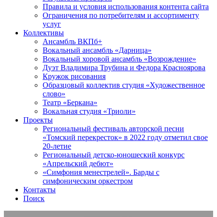
Правила и условия использования контента сайта
Ограничения по потребителям и ассортименту
услуг
Коллективы
Ансамбль ВКПб+
Вокальный ансамбль «Дарница»
Вокальный хоровой ансамбль «Возрождение»
Дуэт Владимира Трубина и Федора Красноярова
Кружок рисования
Образцовый коллектив студия «Художественное
слово»
Театр «Беркана»
Вокальная студия «Триоли»
Проекты
Региональный фестиваль авторской песни
«Томский перекресток» в 2022 году отметил свое
20-летие
Региональный детско-юношеский конкурс
«Апрельский дебют»
«Симфония менестрелей». Барды с
симфоническим оркестром
Контакты
Поиск