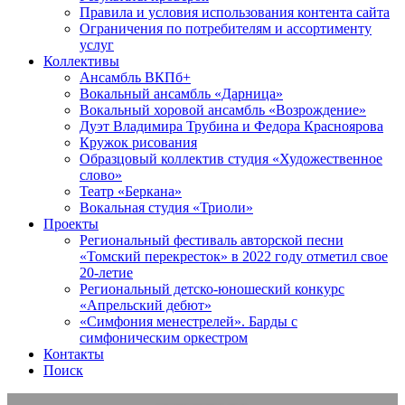
Правила и условия использования контента сайта
Ограничения по потребителям и ассортименту
услуг
Коллективы
Ансамбль ВКПб+
Вокальный ансамбль «Дарница»
Вокальный хоровой ансамбль «Возрождение»
Дуэт Владимира Трубина и Федора Красноярова
Кружок рисования
Образцовый коллектив студия «Художественное
слово»
Театр «Беркана»
Вокальная студия «Триоли»
Проекты
Региональный фестиваль авторской песни
«Томский перекресток» в 2022 году отметил свое
20-летие
Региональный детско-юношеский конкурс
«Апрельский дебют»
«Симфония менестрелей». Барды с
симфоническим оркестром
Контакты
Поиск