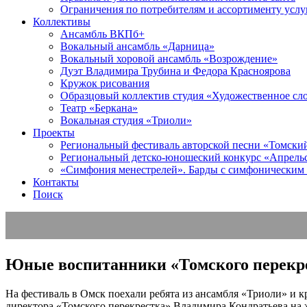
Ограничения по потребителям и ассортименту услу
Коллективы
Ансамбль ВКПб+
Вокальный ансамбль «Дарница»
Вокальный хоровой ансамбль «Возрождение»
Дуэт Владимира Трубина и Федора Красноярова
Кружок рисования
Образцовый коллектив студия «Художественное сл
Театр «Беркана»
Вокальная студия «Триоли»
Проекты
Региональный фестиваль авторской песни «Томский 
Региональный детско-юношеский конкурс «Апрель
«Симфония менестрелей». Барды с симфоническим
Контакты
Поиск
Юные воспитанники «Томского перекрес
На фестиваль в Омск поехали ребята из ансамбля «Триоли» и
директора «Томского перекрестка» Владимира Кондратьева на 