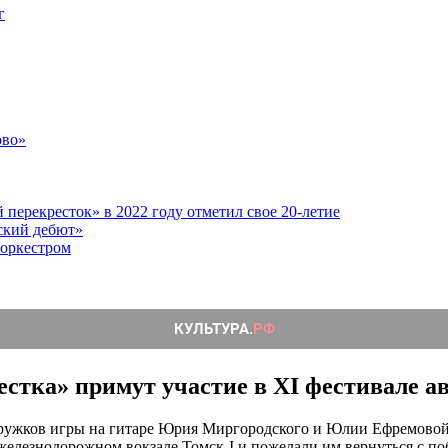
г
ово»
перекресток» в 2022 году отметил свое 20-летие
ский дебют»
 оркестром
тка» примут участие в XI фестивале ав
 кружков игры на гитаре Юрия Миргородского и Юлии Ефремовой
железнодорожном вокзале Томск-I и пожелали им вернуться с по